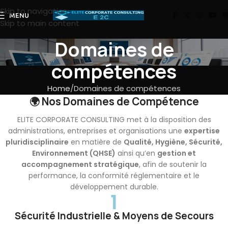
Skip to navigation
MENU
Skip to main content
Domaines de
compétences
Home
Domaines de compétences
🌍 Nos Domaines de Compétence
ELITE CORPORATE CONSULTING met à la disposition des
administrations, entreprises et organisations une
expertise
pluridisciplinaire
en matière de
Qualité, Hygiène, Sécurité,
Environnement (QHSE)
ainsi qu’en
gestion et
accompagnement stratégique
, afin de soutenir la
performance, la conformité réglementaire et le
développement durable.
1
Sécurité Industrielle & Moyens de Secours